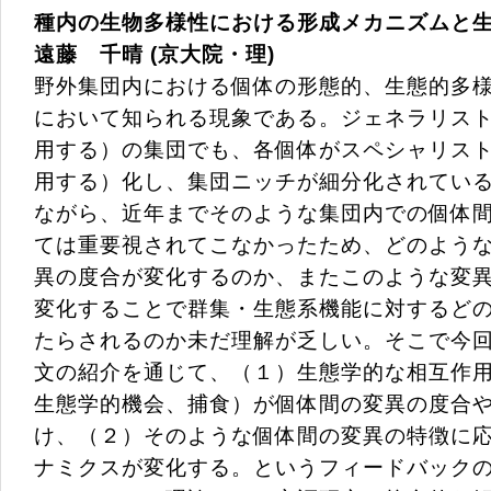
種内の生物多様性における形成メカニズムと
遠藤 千晴 (京大院・理)
野外集団内における個体の形態的、生態的多
において知られる現象である。ジェネラリス
用する）の集団でも、各個体がスペシャリス
用する）化し、集団ニッチが細分化されてい
ながら、近年までそのような集団内での個体
ては重要視されてこなかったため、どのよう
異の度合が変化するのか、またこのような変
変化することで群集・生態系機能に対するど
たらされるのか未だ理解が乏しい。そこで今
文の紹介を通じて、（１）生態学的な相互作
生態学的機会、捕食）が個体間の変異の度合
け、（２）そのような個体間の変異の特徴に
ナミクスが変化する。というフィードバック