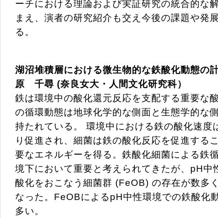
ーチにおける理論および実証研究の統合的な
まえ、演者の研究紹介も交え今後の課題や発
る。
湖沼堆積層における微生物的な鉄酸化動態の
原 千尋 (奈良女大・人間文化研究科）
鉄は環境中の酸化還元反応を支配する重要な
の循環動態は地球化学的な側面と生態学的な
持たれている。 環境中における鉄の酸化速度
り促進され、細菌は鉄の酸化反応を促進する
要なエネルギーを得る。鉄酸化細菌による鉄
境下において重要と考えられてきたが、pH中
酸化をおこなう細菌群 (FeOB) の存在が数
なった。FeOBによるpH中性環境での鉄酸化
多い。