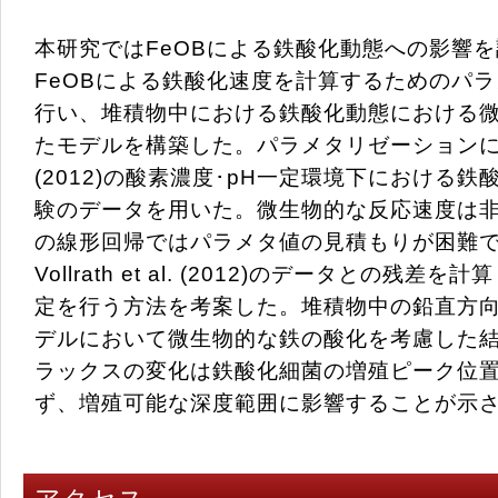
本研究ではFeOBによる鉄酸化動態への影響
FeOBによる鉄酸化速度を計算するためのパ
行い、堆積物中における鉄酸化動態における
たモデルを構築した。パラメタリゼーションにはVollr
(2012)の酸素濃度･pH一定環境下における
験のデータを用いた。微生物的な反応速度は
の線形回帰ではパラメタ値の見積もりが困難
Vollrath et al. (2012)のデータとの残
定を行う方法を考案した。堆積物中の鉛直方
デルにおいて微生物的な鉄の酸化を考慮した結果、
ラックスの変化は鉄酸化細菌の増殖ピーク位
ず、増殖可能な深度範囲に影響することが示