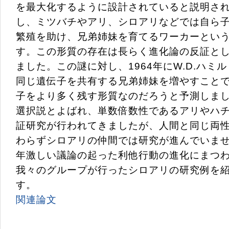
を最大化するように設計されていると説明さ
し、ミツバチやアリ、シロアリなどでは自ら
繁殖を助け、兄弟姉妹を育てるワーカーとい
す。この形質の存在は長らく進化論の反証と
ました。この謎に対し、1964年にW.D.ハミ
同じ遺伝子を共有する兄弟姉妹を増やすこと
子をより多く残す形質なのだろうと予測しま
選択説とよばれ、単数倍数性であるアリやハ
証研究が行われてきましたが、人間と同じ両
わらずシロアリの仲間では研究が進んでいま
年激しい議論の起った利他行動の進化にまつ
我々のグループが行ったシロアリの研究例を
す。
関連論文